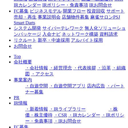
IRカレンダー
IRポリシー・免責事項
IRお問合せ
FC募集
ビジネスモデル
開業フロー
投資回収
サポート
売却・再生
事業説明会
店舗物件募集
麻雀サロンPSJ
Smart Darts
システム開発
サイバーテレワーク
無人化ソリューショ
ンパッケージ
入会ナビ
ネットワーク構築
資料請求
リクルート
新卒・中途採用
アルバイト採用
お問合せ
Top
会社概要
・会社情報
・経営理念
・代表挨拶
・沿革
・組織
図
・アクセス
事業案内
・自遊空間
・自遊空間アプリ
店内広告
・パート
ナー募集
PR
IR情報
・新着情報
・IRライブラリー
・株
価・株主優待
・CSR
・IRカレンダー
・IRポリシ
ー・免責事項
・IRお問合せ
FC募集