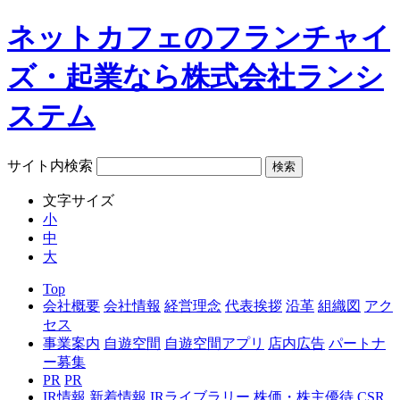
ネットカフェのフランチャイ
ズ・起業なら株式会社ランシ
ステム
サイト内検索
文字サイズ
小
中
大
Top
会社概要
会社情報
経営理念
代表挨拶
沿革
組織図
アク
セス
事業案内
自遊空間
自遊空間アプリ
店内広告
パートナ
ー募集
PR
PR
IR情報
新着情報
IRライブラリー
株価・株主優待
CSR