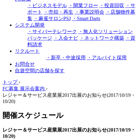
・ビジネスモデル
・開業フロー
・投資回収
・サ
ポート
・売却・再生
・事業説明会
・店舗物件募
集
・麻雀サロンPSJ
・Smart Darts
システム開発
・サイバーテレワーク
・無人化ソリューション
パッケージ
・入会ナビ
・ネットワーク構築
・資
料請求
リクルート
・新卒・中途採用
・アルバイト採用
お問合せ
自遊空間の店舗を探す
トップ
›
FC募集 展示会案内
›
レジャー＆サービス産業展2017出展のお知らせ(2017/10/19・
10/20)
開催スケジュール
レジャー＆サービス産業展2017出展のお知らせ(2017/10/19・
10/20)