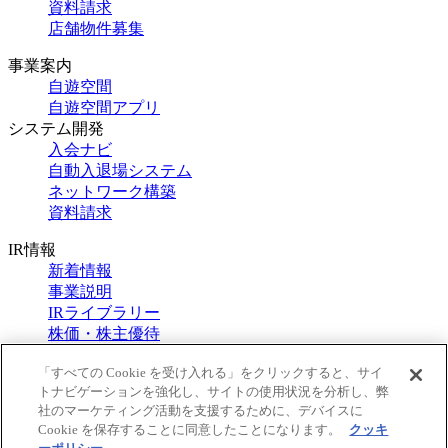
資料請求
店舗物件募集
事業案内
自遊空間
自遊空間アプリ
システム開発
入会ナビ
自動入退場システム
ネットワーク構築
資料請求
IR情報
新着情報
事業説明
IRライブラリー
株価・株主優待
CSR
IRカレンダー
「すべての Cookie を受け入れる」をクリックすると、サイ
トナビゲーションを強化し、サイトの使用状況を分析し、弊
IRお問合せ
社のマーケティング活動を支援するために、デバイスに
IRポリシー・免責事項
Cookie を保存することに同意したことになります。
クッキ