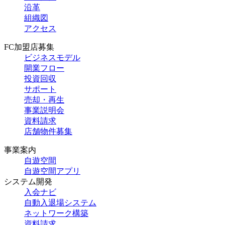
沿革
組織図
アクセス
FC加盟店募集
ビジネスモデル
開業フロー
投資回収
サポート
売却・再生
事業説明会
資料請求
店舗物件募集
事業案内
自遊空間
自遊空間アプリ
システム開発
入会ナビ
自動入退場システム
ネットワーク構築
資料請求