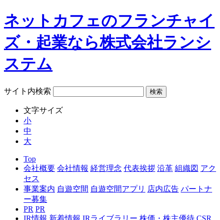
ネットカフェのフランチャイ
ズ・起業なら株式会社ランシ
ステム
サイト内検索
文字サイズ
小
中
大
Top
会社概要
会社情報
経営理念
代表挨拶
沿革
組織図
アク
セス
事業案内
自遊空間
自遊空間アプリ
店内広告
パートナ
ー募集
PR
PR
IR情報
新着情報
IRライブラリー
株価・株主優待
CSR