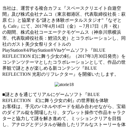
当社は、運営する複合カフェ『スペースクリエイト自遊空
間』及び株式会社ナムコ（東京都港区、代表取締役社長：萩
原 仁）と協業する“謎とき体験ポータルスタジオ”『なぞと
も Cafe』にて、2017年4月14日（金）～7月17日（月・祝）
の期間、株式会社コーエーテクモゲームス（神奈川県横浜
市、代表取締役社長：鯉沼久史）とコラボレーションし、同
社のガスト美少女祭りタイトルの
PlayStation®4/PlayStation®Vitaゲームソフト『BLUE
REFLECTION 幻に舞う少女の剣』（2017年3月30日発売）を
コンテンツテーマとしたコラボレーションとして、作品の世
界観で謎ときが楽しめる新コンテンツ『BLUE
REFLECTION 光彩のリフレクター』を開催いたします。
■謎ときを通じてリアルにゲームソフト『BLUE
REFLECTION 幻に舞う少女の剣』の世界観を体験
お客様は、手元のパネルやボードを組み合わせながら、宝箱
のダイアル錠を開場したり、タブレット操作で作品キャラク
ターと協力して謎を解き進めて、ミッションクリアを目指
し、アナログとデジタルが融合したリアルなストーリーを体