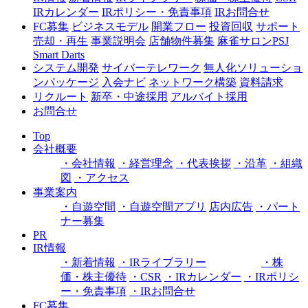
IRカレンダー
IRポリシー・免責事項
IRお問合せ
FC募集
ビジネスモデル
開業フロー
投資回収
サポート
売却・再生
事業説明会
店舗物件募集
麻雀サロンPSJ
Smart Darts
システム開発
サイバーテレワーク
無人化ソリューショ
ンパッケージ
入会ナビ
ネットワーク構築
資料請求
リクルート
新卒・中途採用
アルバイト採用
お問合せ
Top
会社概要
・会社情報
・経営理念
・代表挨拶
・沿革
・組織
図
・アクセス
事業案内
・自遊空間
・自遊空間アプリ
店内広告
・パート
ナー募集
PR
IR情報
・新着情報
・IRライブラリー
・株
価・株主優待
・CSR
・IRカレンダー
・IRポリシ
ー・免責事項
・IRお問合せ
FC募集