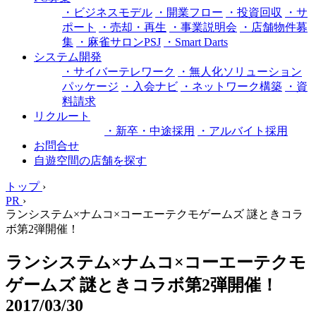
・ビジネスモデル
・開業フロー
・投資回収
・サ
ポート
・売却・再生
・事業説明会
・店舗物件募
集
・麻雀サロンPSJ
・Smart Darts
システム開発
・サイバーテレワーク
・無人化ソリューション
パッケージ
・入会ナビ
・ネットワーク構築
・資
料請求
リクルート
・新卒・中途採用
・アルバイト採用
お問合せ
自遊空間の店舗を探す
トップ
›
PR
›
ランシステム×ナムコ×コーエーテクモゲームズ 謎ときコラ
ボ第2弾開催！
ランシステム×ナムコ×コーエーテクモ
ゲームズ 謎ときコラボ第2弾開催！
2017/03/30