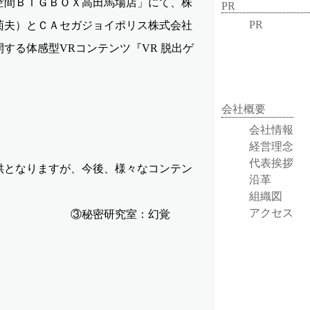
空間ＢＩＧＢＯＸ高田馬場店」にて、株
PR
PR
菊夫）とＣＡセガジョイポリス株式会社
する体感型VRコンテンツ『VR 脱出ゲ
会社概要
会社情報
経営理念
代表挨拶
供となりますが、今後、様々なコンテン
沿革
組織図
アクセス
屋 ③秘密研究室：幻覚