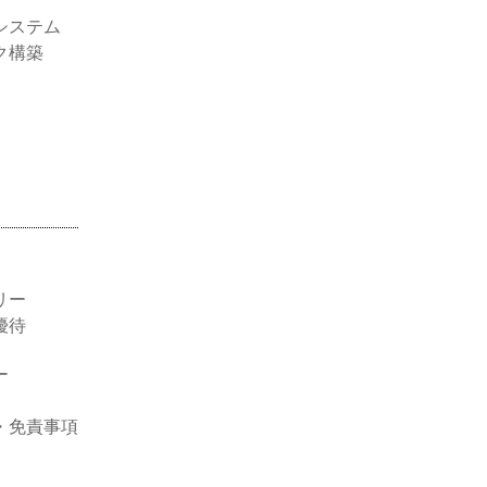
システム
ク構築
リー
優待
ー
・免責事項