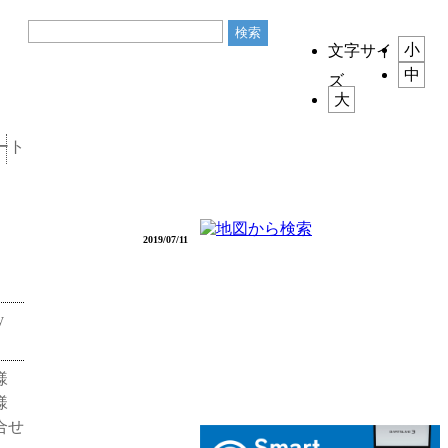
サイト内検
小
文字サイ
索
中
ズ
大
ート
2019/07/11
y
様
様
合せ