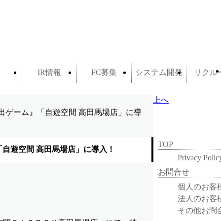
IR情報
FC募集
システム開発
リクル
上へ
出ゲーム』「自遊空間 高田馬場店」に導
TOP
「自遊空間 高田馬場店」に導入！
Privacy Polic
お問合せ
個人のお客
法人のお客
その他お問