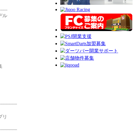
デル
集
プリ