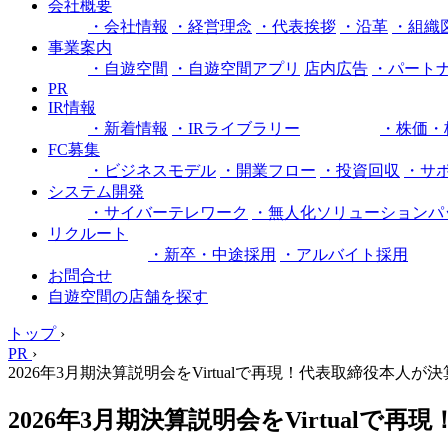
会社概要
・会社情報
・経営理念
・代表挨拶
・沿革
・組織
事業案内
・自遊空間
・自遊空間アプリ
店内広告
・パート
PR
IR情報
・新着情報
・IRライブラリー
・株価・
FC募集
・ビジネスモデル
・開業フロー
・投資回収
・サ
システム開発
・サイバーテレワーク
・無人化ソリューションパ
リクルート
・新卒・中途採用
・アルバイト採用
お問合せ
自遊空間の店舗を探す
トップ
›
PR
›
2026年3月期決算説明会をVirtualで再現！代表取締役本人
2026年3月期決算説明会をVirtual