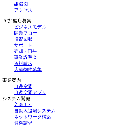
組織図
アクセス
FC加盟店募集
ビジネスモデル
開業フロー
投資回収
サポート
売却・再生
事業説明会
資料請求
店舗物件募集
事業案内
自遊空間
自遊空間アプリ
システム開発
入会ナビ
自動入退場システム
ネットワーク構築
資料請求