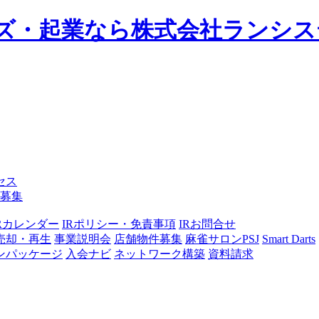
ズ・起業なら株式会社ランシス
セス
募集
IRカレンダー
IRポリシー・免責事項
IRお問合せ
売却・再生
事業説明会
店舗物件募集
麻雀サロンPSJ
Smart Darts
ンパッケージ
入会ナビ
ネットワーク構築
資料請求