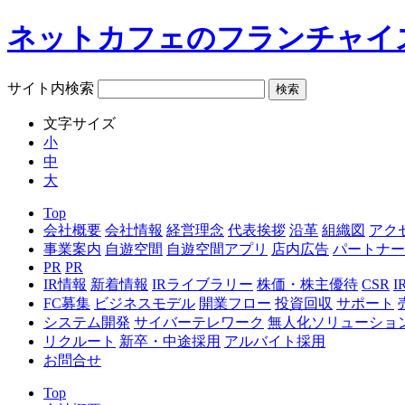
ネットカフェのフランチャイ
サイト内検索
文字サイズ
小
中
大
Top
会社概要
会社情報
経営理念
代表挨拶
沿革
組織図
アク
事業案内
自遊空間
自遊空間アプリ
店内広告
パートナー
PR
PR
IR情報
新着情報
IRライブラリー
株価・株主優待
CSR
FC募集
ビジネスモデル
開業フロー
投資回収
サポート
システム開発
サイバーテレワーク
無人化ソリューショ
リクルート
新卒・中途採用
アルバイト採用
お問合せ
Top