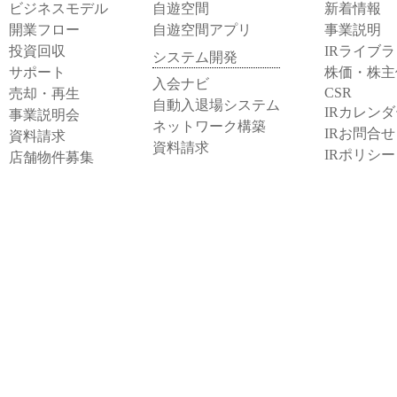
ビジネスモデル
自遊空間
新着情報
開業フロー
自遊空間アプリ
事業説明
投資回収
IRライブ
システム開発
サポート
株価・株主
入会ナビ
CSR
売却・再生
自動入退場システム
IRカレン
事業説明会
ネットワーク構築
IRお問合せ
資料請求
資料請求
IRポリシ
店舗物件募集