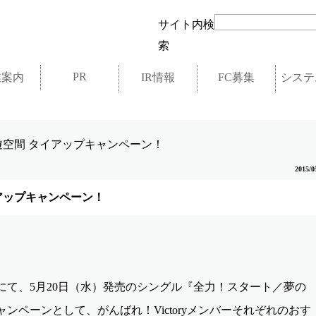
サイト内検
索
PR
業案内
IR情報
FC募集
システ
× 自遊空間 タイアップキャンペーン！
2015/0
タイアップキャンペーン！
にて、5月20日（水）発売のシングル『全力！スタート／夢の
ンペーンとして、がんばれ！Victoryメンバーそれぞれのおす