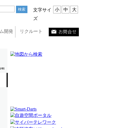
小
中
大
文字サイ
ズ
ム開発
リクルート
5/01