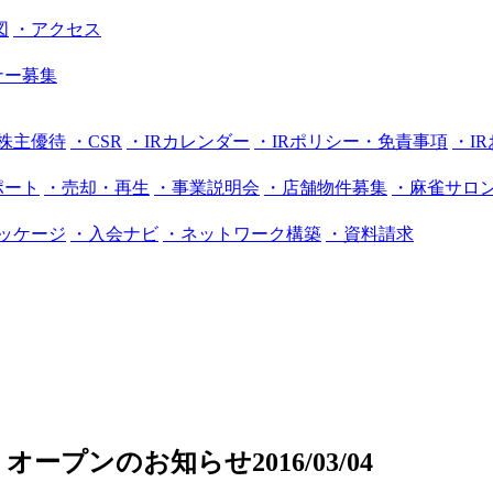
図
・アクセス
ナー募集
株主優待
・CSR
・IRカレンダー
・IRポリシー・免責事項
・I
ポート
・売却・再生
・事業説明会
・店舗物件募集
・麻雀サロン
ッケージ
・入会ナビ
・ネットワーク構築
・資料請求
」オープンのお知らせ
2016/03/04