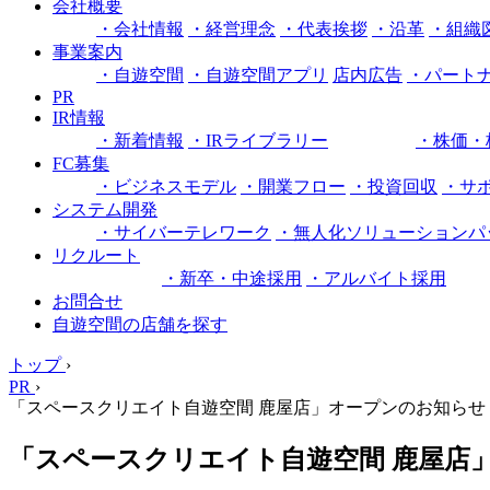
会社概要
・会社情報
・経営理念
・代表挨拶
・沿革
・組織
事業案内
・自遊空間
・自遊空間アプリ
店内広告
・パート
PR
IR情報
・新着情報
・IRライブラリー
・株価・
FC募集
・ビジネスモデル
・開業フロー
・投資回収
・サ
システム開発
・サイバーテレワーク
・無人化ソリューションパ
リクルート
・新卒・中途採用
・アルバイト採用
お問合せ
自遊空間の店舗を探す
トップ
›
PR
›
「スペースクリエイト自遊空間 鹿屋店」オープンのお知らせ
「スペースクリエイト自遊空間 鹿屋店