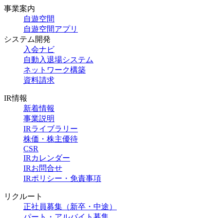
事業案内
自遊空間
自遊空間アプリ
システム開発
入会ナビ
自動入退場システム
ネットワーク構築
資料請求
IR情報
新着情報
事業説明
IRライブラリー
株価・株主優待
CSR
IRカレンダー
IRお問合せ
IRポリシー・免責事項
リクルート
正社員募集（新卒・中途）
パート・アルバイト募集