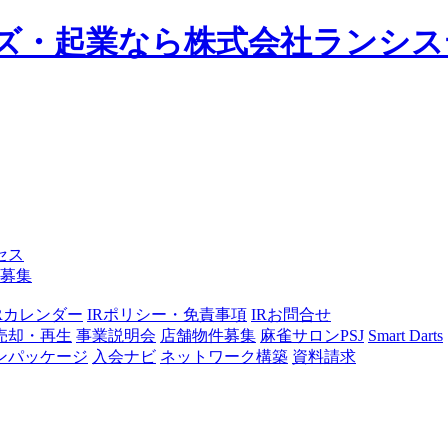
ズ・起業なら株式会社ランシス
セス
募集
IRカレンダー
IRポリシー・免責事項
IRお問合せ
売却・再生
事業説明会
店舗物件募集
麻雀サロンPSJ
Smart Darts
ンパッケージ
入会ナビ
ネットワーク構築
資料請求