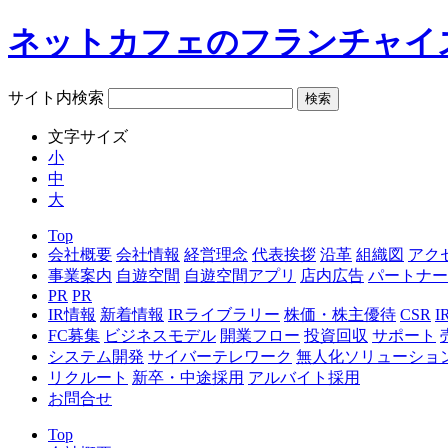
ネットカフェのフランチャイ
サイト内検索
文字サイズ
小
中
大
Top
会社概要
会社情報
経営理念
代表挨拶
沿革
組織図
アク
事業案内
自遊空間
自遊空間アプリ
店内広告
パートナー
PR
PR
IR情報
新着情報
IRライブラリー
株価・株主優待
CSR
FC募集
ビジネスモデル
開業フロー
投資回収
サポート
システム開発
サイバーテレワーク
無人化ソリューショ
リクルート
新卒・中途採用
アルバイト採用
お問合せ
Top