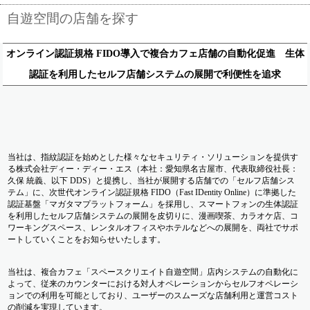
自遊空間の店舗を探す
オンライン認証規格 FIDO導入で複合カフェ店舗の自動化促進 生体
認証を利用したセルフ店舗システムの展開で利便性を追求
当社は、指紋認証を始めとした様々なセキュリティ・ソリューションを提供す
る株式会社ディー・ディー・エス（本社：愛知県名古屋市、代表取締役社長：
久保 統義、以下 DDS）と提携し、当社が展開する店舗での「セルフ店舗シス
テム」に、次世代オンライン認証規格 FIDO（Fast IDentity Online）に準拠した
認証基盤「マガタマプラットフォーム」を採用し、スマートフォンの生体認証
を利用したセルフ店舗システムの展開を皮切りに、漫画喫茶、カラオケ店、コ
ワーキングスペース、レンタルオフィスやホテルなどへの展開を、両社でサポ
ートしていくことをお知らせいたします。
当社は、複合カフェ「スペースクリエイト自遊空間」店内システムの自動化に
よって、従来のカウンターにおける対人オペレーションからセルフオペレーシ
ョンでの利用を可能としており、ユーザーのスムーズな店舗利用と運営コスト
の削減を実現しています。